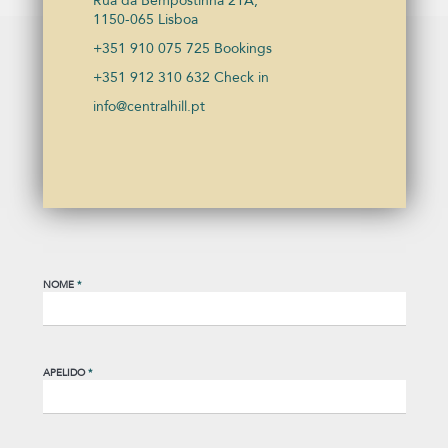
Rua da Bempostinha 21A,
1150-065 Lisboa
+351 910 075 725 Bookings
+351 912 310 632 Check in
info@centralhill.pt
NOME
*
APELIDO
*