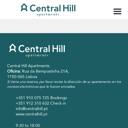
M
e
n
u
Central Hill Apartments
Oficina:
Rua da Bempostinha 21A,
1150-065 Lisboa
Si tiene una reserva, por favor revise la dirección de su apartamento en los
correos electrónicos que le fueron enviados.
+351 910 075 725
Bookings
+351 912 310 632
Check in
info@centralhill.pt
www.centralhill.pt
9:30 to 18:00